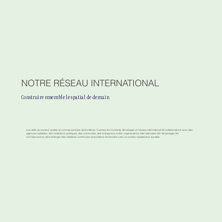
NOTRE RÉSEAU INTERNATIONAL
Construire ensemble le spatial de demain
Les défis du secteur spatial ne connaissent pas de frontières. Cosmos for Humanity développe un réseau international de collaborations avec des
agences spatiales, des institutions publiques, des universités, des entreprises et des organisations internationales afin de partager les
connaissances, faire émerger des initiatives communes et accélérer la transition vers un secteur spatial plus durable.