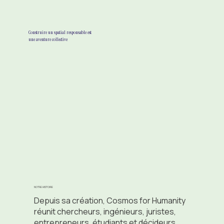
Construire un spatial responsable est
une aventure collective
NOTRE HISTOIRE
Depuis sa création, Cosmos for Humanity
réunit chercheurs, ingénieurs, juristes,
entrepreneurs, étudiants et décideurs