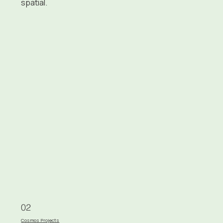
spatial.
02
Cosmos Projects