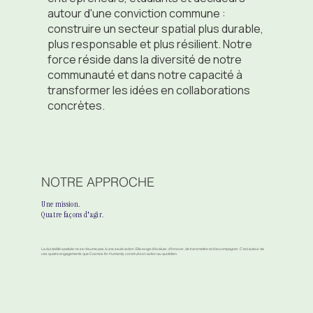
autour d'une conviction commune :
construire un secteur spatial plus durable,
plus responsable et plus résilient. Notre
force réside dans la diversité de notre
communauté et dans notre capacité à
transformer les idées en collaborations
concrètes.
NOTRE APPROCHE
Une mission.
Quatre façons d'agir.
La durabilité spatiale ne se résume pas à une seule action. Elle exige d'évaluer, d'innover, de transmettre et d'accompagner. C'est autour de
ces quatre engagements que Cosmos for Humanity construit son action au quotidien.